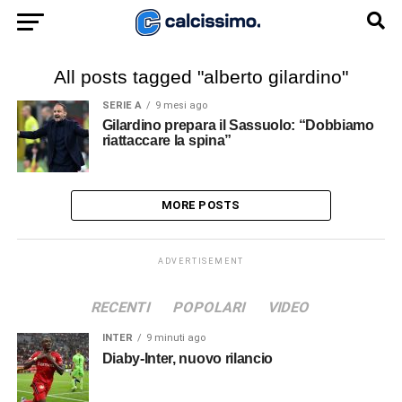
All posts tagged "alberto gilardino"
SERIE A
9 mesi ago
Gilardino prepara il Sassuolo: “Dobbiamo
riattaccare la spina”
MORE POSTS
ADVERTISEMENT
RECENTI
POPOLARI
VIDEO
INTER
9 minuti ago
Diaby-Inter, nuovo rilancio