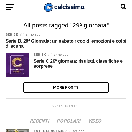
All posts tagged "29ª giornata"
SERIE B
1 anno ago
Serie B, 29ª Giornata: un sabato ricco di emozioni e colpi
di scena
SERIE C
1 anno ago
Serie C 29ª giornata: risultati, classifiche e
sorprese
MORE POSTS
ADVERTISEMENT
RECENTI
POPOLARI
VIDEO
TUTTE LE NOTIZIE
21 ore ago